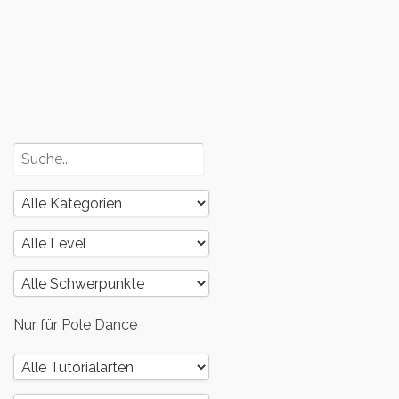
und dein
Körper – Teil
3
Poledance
und dein
Körper – Teil
2
Nur für Pole Dance