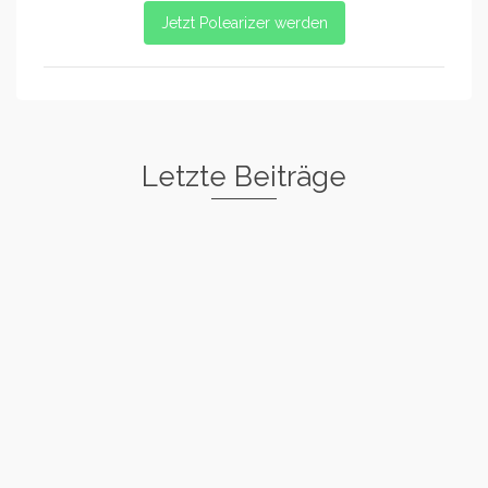
Jetzt Polearizer werden
Letzte Beiträge
Freestyle I
Rockstar
Spin
Basic Warm