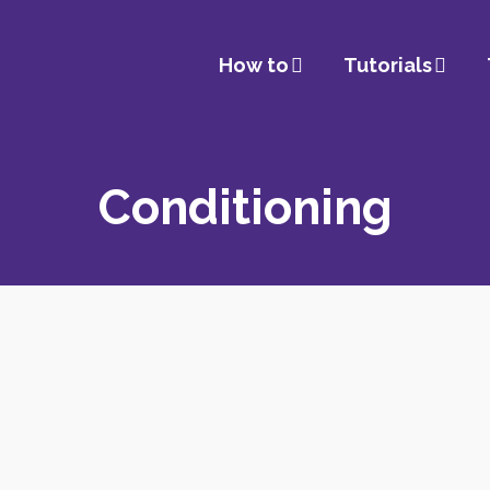
How to
Tutorials
Conditioning
No Pole, no
e, no
Problem!
m! –
ition
Straddle