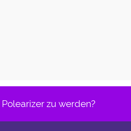
Invert
Conditioning
Polearizer zu werden?