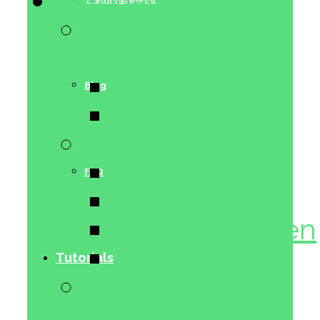
Tutorials
Warm Up &
Cool Down
Warm Up
Blog
Cool Down
Pole Dance
Beginner
FAQ
Mittelstufe
Fortgeschritten
Extrem
Tutorials
Performance
Boost