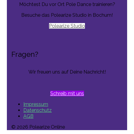
Möchtest Du vor Ort Pole Dance trainieren?
Besuche das Polearize Studio in Bochum!
Polearize Studio
Fragen?
Wir freuen uns auf Deine Nachricht!
Schreib mit uns
Impressum
Datenschutz
AGB
© 2026 Polearize Online