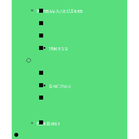
Stretching
Warm Up & Cool Down
Conditioning
Acrobatics
Lifestyle
Warm Up
Dance Moves
Pole Choreo
Twerk
Cool Down
Chair Dance
& Lap Dance
Floorwork
Pole Dance
Trainerinnen