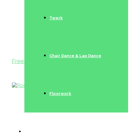
Twerk
Chair Dance & Lap Dance
Freestyle I
Floorwork
Trainerinnen