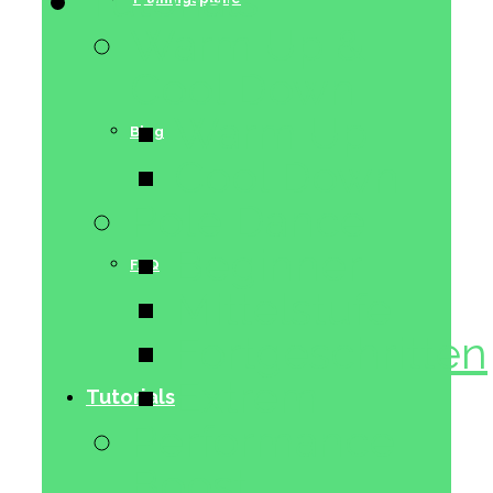
Tutorials
Warm Up &
Cool Down
Warm Up
Blog
Cool Down
Pole Dance
Beginner
FAQ
Mittelstufe
Fortgeschritten
Extrem
Tutorials
Performance
Boost