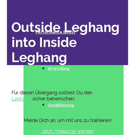
Outside Leghang
Performance Boost
into Inside
Leghang
Stretching
Für diesen Übergang solltest Du den
Outside
Leghang
sicher beherrschen.
Conditioning
Melde Dich an, um mit uns zu trainieren!
Jetzt Polearizer werden