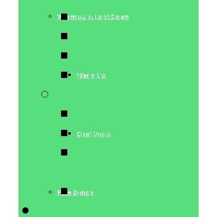
Stretching
Warm Up & Cool Down
Conditioning
Acrobatics
Lifestyle
Warm Up
Dance Moves
Pole Choreo
Twerk
Cool Down
Chair Dance
& Lap Dance
Floorwork
Pole Dance
Trainerinnen