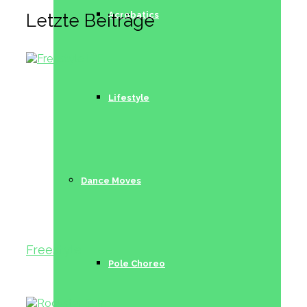
Acrobatics
Letzte Beiträge
Lifestyle
Dance Moves
Freestyle I
Pole Choreo