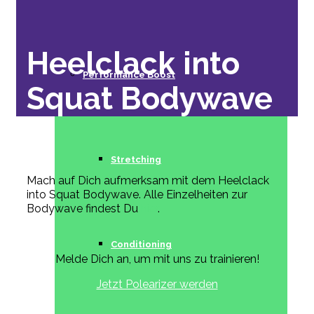
Heelclack into
Performance Boost
Squat Bodywave
Stretching
Mach auf Dich aufmerksam mit dem Heelclack
into Squat Bodywave. Alle Einzelheiten zur
Bodywave findest Du
hier
.
Conditioning
Melde Dich an, um mit uns zu trainieren!
Jetzt Polearizer werden