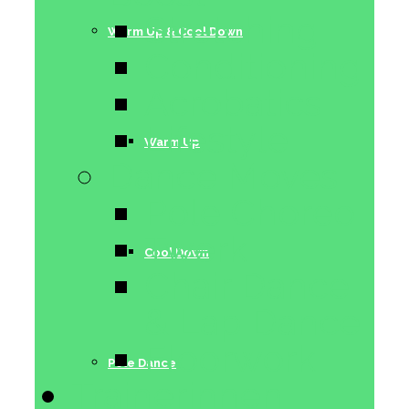
Stretching
Warm Up & Cool Down
Conditioning
Acrobatics
Lifestyle
Warm Up
Dance Moves
Pole Choreo
Twerk
Cool Down
Chair Dance
& Lap Dance
Floorwork
Pole Dance
Trainerinnen