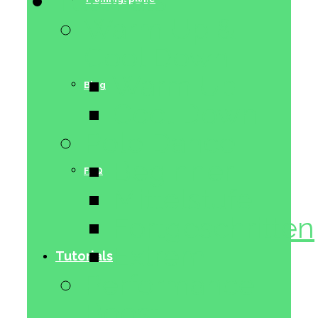
Tutorials
Warm Up &
Cool Down
Warm Up
Blog
Cool Down
Pole Dance
Beginner
FAQ
Mittelstufe
Fortgeschritten
Extrem
Tutorials
Performance
Boost