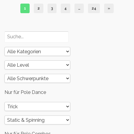
1
2
3
4
…
24
»
Nur für Pole Dance
Nur für Pole Combos