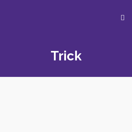
Trick
Rockstar
Spin
Twisted Knot