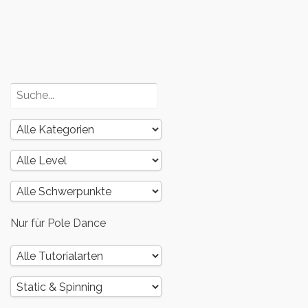
3
Poledance
und dein
Körper – Teil
2
Nur für Pole Dance