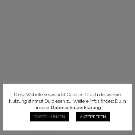
Up
Twisted Knot
Ausdruck
Back Hook
Spin
Diese Website verwendet Cookies. Durch die weitere
Variation
Nutzung stimmst Du diesen zu. Weitere Infos findest Du in
unserer
Datenschutzerklärung
Poledance
und dein
EINSTELLUNGEN
AKZEPTIEREN
Körper – Teil
3