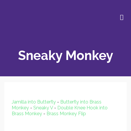
Sneaky Monkey
Jamilla into Butterfly
-
Butterfly into Brass
Monkey
-
Sneaky V
-
Double Knee Hook into
Brass Monkey
-
Brass Monkey Flip