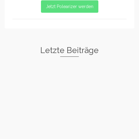
Jetzt Polearizer werden
Letzte Beiträge
Freestyle I
Rockstar
Spin
Basic Warm