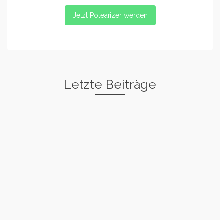
Jetzt Polearizer werden
Letzte Beiträge
Freestyle I
Rockstar
Spin
Basic Warm