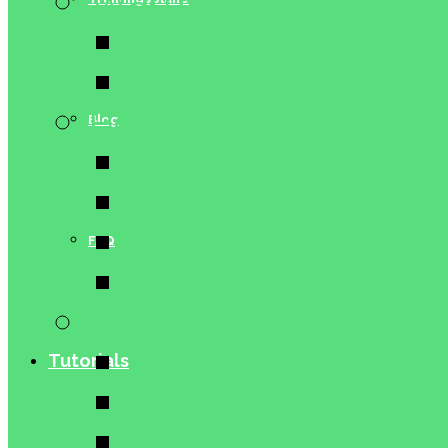
Warm Up & Cool 
Warm Up
Cool Down
Pole Dance
Blog
Beginner
Mittelstufe
Fortgeschritten
FAQ
Extrem
Performance Boost
Stretching
Tutorials
Conditioning
Acrobatics