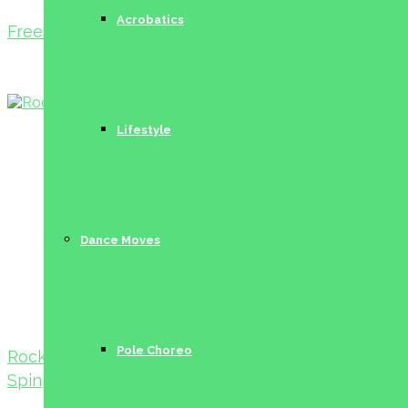
Acrobatics
Freestyle I
Lifestyle
Dance Moves
Pole Choreo
Rockstar
Spin