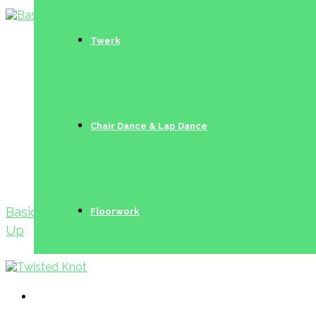
Twerk
Chair Dance & Lap Dance
Basic Warm
Floorwork
Up
Trainerinnen