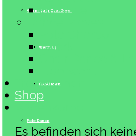
Lifestyle
Warm Up & Cool Down
Dance Moves
Pole Choreo
Twerk
Warm Up
Chair Dance & L
Floorwork
Trainerinnen
Cool Down
Shop
Warenkorb
0
Pole Dance
Es befinden sich kei