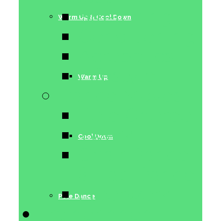
Stretching
Warm Up & Cool Down
Conditioning
Acrobatics
Lifestyle
Warm Up
Dance Moves
Pole Choreo
Twerk
Cool Down
Chair Dance
& Lap Dance
Floorwork
Pole Dance
Trainerinnen