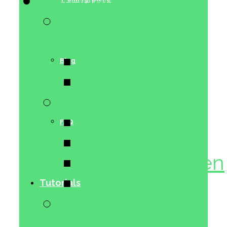
Tutorials
Warm Up &
Cool Down
Warm Up
Blog
Cool Down
Pole Dance
Beginner
FAQ
Mittelstufe
Fortgeschritten
Extrem
Tutorials
Performance
Boost