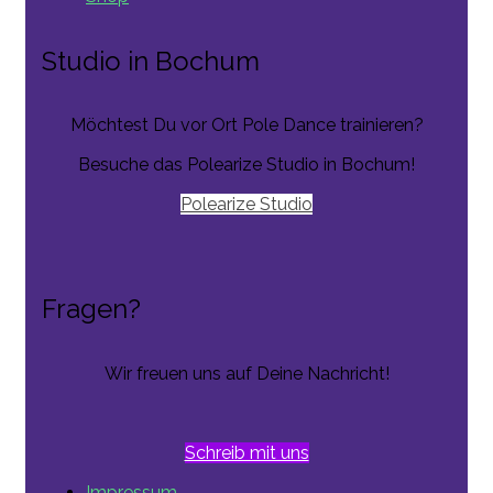
Studio in Bochum
Möchtest Du vor Ort Pole Dance trainieren?
Besuche das Polearize Studio in Bochum!
Polearize Studio
Fragen?
Wir freuen uns auf Deine Nachricht!
Schreib mit uns
Impressum