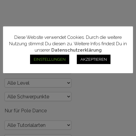
und dein
Körper – Teil
3
Poledance
und dein
Körper – Teil
Diese Website verwendet Cookies. Durch die weitere
Nutzung stimmst Du diesen zu. Weitere Infos findest Du in
2
unserer
Datenschutzerklärung
EINSTELLUNGEN
AKZEPTIEREN
Nur für Pole Dance