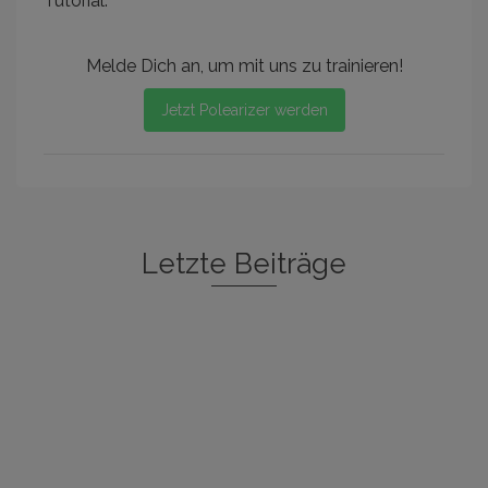
Tutorial.
Melde Dich an, um mit uns zu trainieren!
Jetzt Polearizer werden
Letzte Beiträge
Freestyle I
Rockstar
Spin