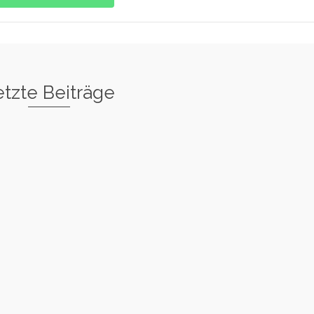
etzte Beiträge
tar
Basic Warm
Up
uck
Back Hook
Spin
Variation
ance