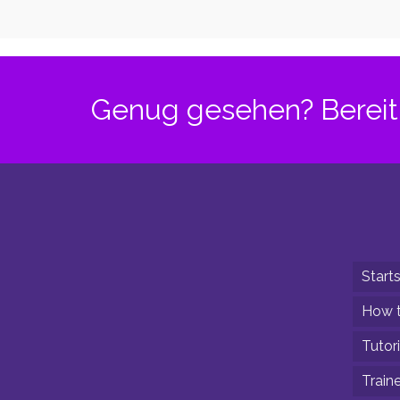
und dein
und d
Körper – Teil
Körper
3
2
Genug gesehen? Bereit 
Starts
How t
Tutori
Train