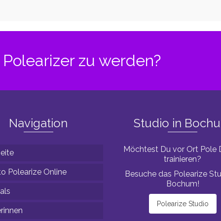
ein
 – Teil
Polearizer zu werden?
Navigation
Studio in Boch
Möchtest Du vor Ort Pole
eite
trainieren?
o Polearize Online
Besuche das Polearize Stu
Bochum!
als
Polearize Studio
erinnen