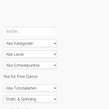
3
Poledance
und dein
Körper – Teil
2
Nur für Pole Dance