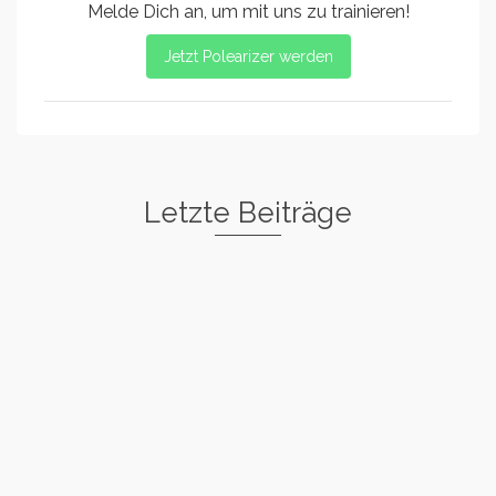
Melde Dich an, um mit uns zu trainieren!
Jetzt Polearizer werden
Letzte Beiträge
Freestyle I
Rockstar
Spin