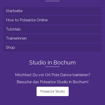
Startseite
How to Polearize Online
Tutorials
Trainerinnen
Shop
Studio in Bochum
Möchtest Du vor Ort Pole Dance trainieren?
Besuche das Polearize Studio in Bochum!
Polearize Studio