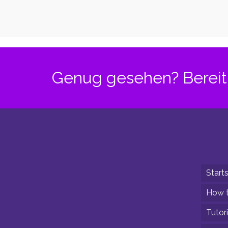
Poledance
Poled
und dein
und d
Körper – Teil
Körper
3
2
Genug gesehen? Bereit 
Starts
How t
Tutori