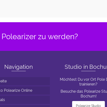
ance
ein
 – Teil
Polearizer zu werden?
Navigation
Studio in Boch
Möchtest Du vor Ort Pole
eite
trainieren?
o Polearize Online
Besuche das Polearize Stu
Bochum!
als
Polearize Studio