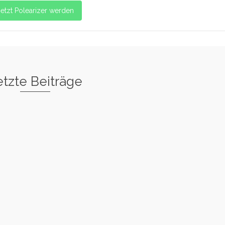
Jetzt Polearizer werden
etzte Beiträge
tar
Basic Warm
Up
uck
Back Hook
Spin
Variation