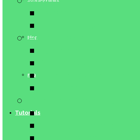
Warm Up & Cool 
Warm Up
Cool Down
Pole Dance
Blog
Beginner
Mittelstufe
Fortgeschritten
FAQ
Extrem
Performance Boost
Stretching
Tutorials
Conditioning
Acrobatics