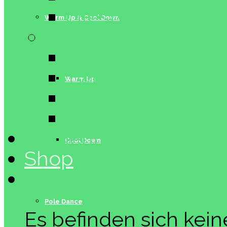
Lifestyle
Warm Up & Cool Down
Dance Moves
Pole Choreo
Twerk
Warm Up
Chair Dance & L
Floorwork
Trainerinnen
Cool Down
Shop
Warenkorb
0
Pole Dance
Es befinden sich kei