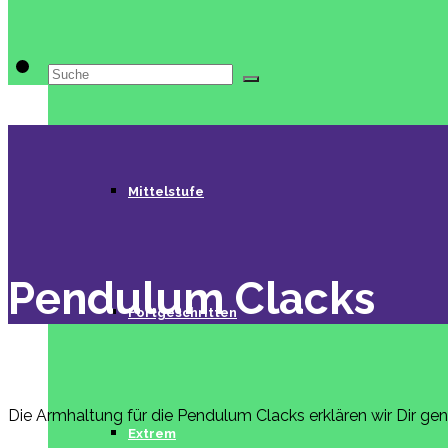
Suche
Beginner
nach:
Mittelstufe
Pendulum Clacks
Fortgeschritten
Die Armhaltung für die Pendulum Clacks erklären wir Dir ge
Extrem