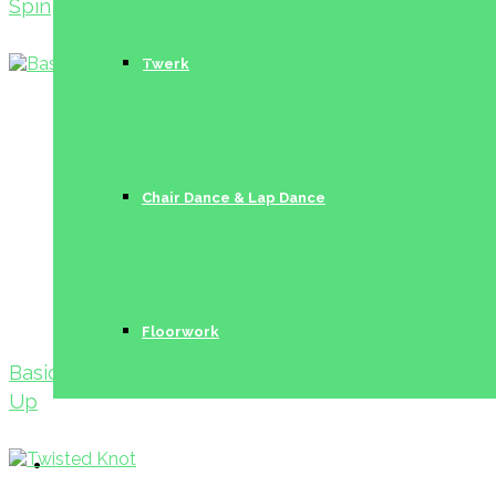
Spin
Twerk
Chair Dance & Lap Dance
Floorwork
Basic Warm
Up
Trainerinnen