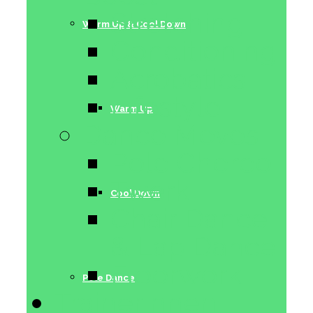
Stretching
Warm Up & Cool Down
Conditioning
Acrobatics
Lifestyle
Warm Up
Dance Moves
Pole Choreo
Twerk
Cool Down
Chair Dance
& Lap Dance
Floorwork
Pole Dance
Trainerinnen