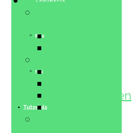
Tutorials
Warm Up &
Cool Down
Warm Up
Blog
Cool Down
Pole Dance
Beginner
FAQ
Mittelstufe
Fortgeschritten
Extrem
Tutorials
Performance
Boost