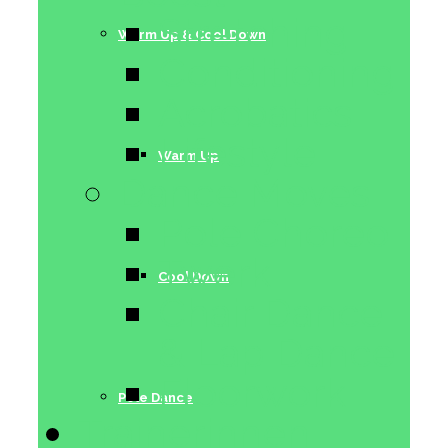
Stretching
Warm Up & Cool Down
Conditioning
Acrobatics
Lifestyle
Warm Up
Dance Moves
Pole Choreo
Twerk
Cool Down
Chair Dance
& Lap Dance
Floorwork
Pole Dance
Trainerinnen