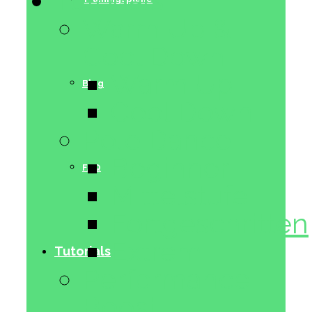
Tutorials
Warm Up &
Cool Down
Warm Up
Blog
Cool Down
Pole Dance
Beginner
FAQ
Mittelstufe
Fortgeschritten
Extrem
Tutorials
Performance
Boost