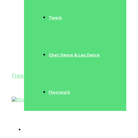
Twerk
Chair Dance & Lap Dance
Freestyle I
Floorwork
Trainerinnen