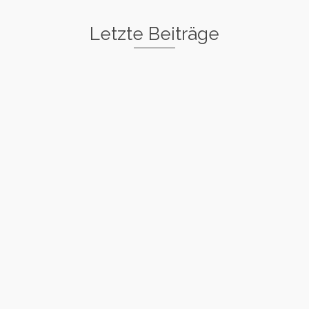
Letzte Beiträge
Freestyle I
Rockstar
Spin
Basic Warm
Up
Twisted Knot