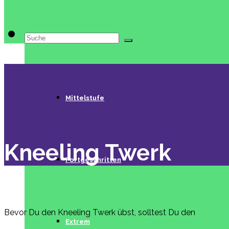
Suche
Beginner
nach:
Mittelstufe
Kneeling Twerk
Fortgeschritten
Bevor Du den Kneeling Twerk übst, solltest Du den
Basic T
Extrem