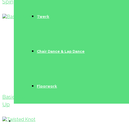
Spin
Twerk
Chair Dance & Lap Dance
Floorwork
Basic Warm
Up
Trainerinnen