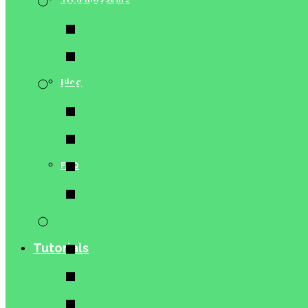
Warm Up & Cool 
Warm Up
Cool Down
Pole Dance
Blog
Beginner
Mittelstufe
Fortgeschritten
FAQ
Extrem
Performance Boost
Stretching
Tutorials
Conditioning
Acrobatics