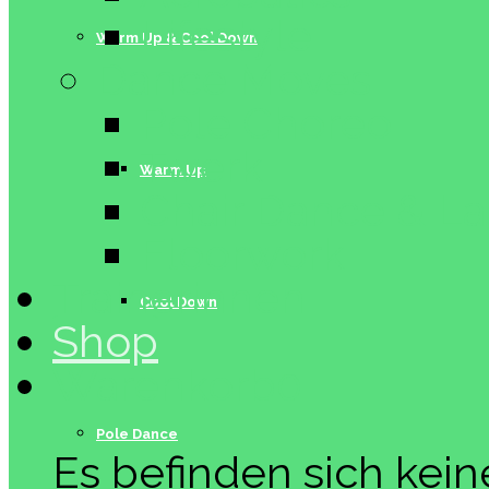
Lifestyle
Warm Up & Cool Down
Dance Moves
Pole Choreo
Twerk
Warm Up
Chair Dance & L
Floorwork
Trainerinnen
Cool Down
Shop
Warenkorb
0
Pole Dance
Es befinden sich kei