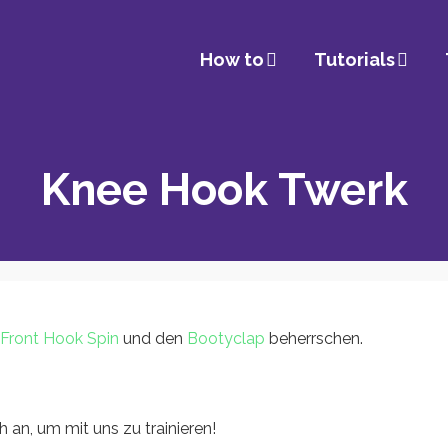
How to
Tutorials
Knee Hook Twerk
Front Hook Spin
und den
Bootyclap
beherrschen.
 an, um mit uns zu trainieren!