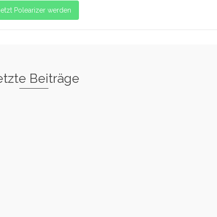
Jetzt Polearizer werden
etzte Beiträge
tar
Basic Warm
Up
uck
Back Hook
Spin
Variation