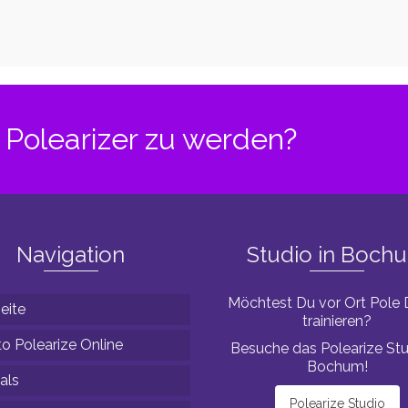
ance
ein
 – Teil
Polearizer zu werden?
Navigation
Studio in Boch
Möchtest Du vor Ort Pole
eite
trainieren?
o Polearize Online
Besuche das Polearize Stu
Bochum!
als
Polearize Studio