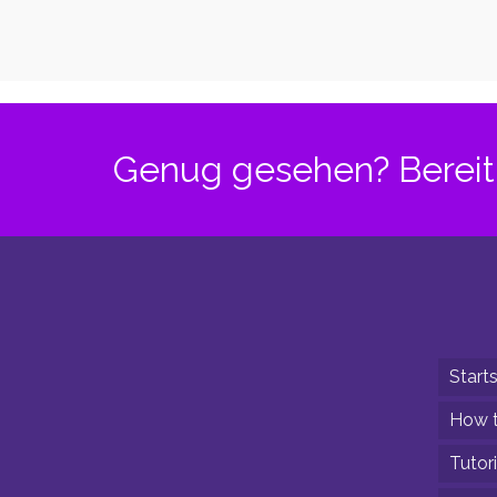
Poledance
Poled
und dein
und d
Körper – Teil
Körper
3
2
Genug gesehen? Bereit 
Starts
How t
Tutori