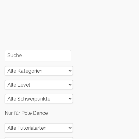
und dein
Körper – Teil
3
Poledance
und dein
Körper – Teil
2
Nur für Pole Dance