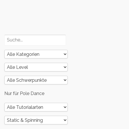
3
Poledance
und dein
Körper – Teil
2
Nur für Pole Dance