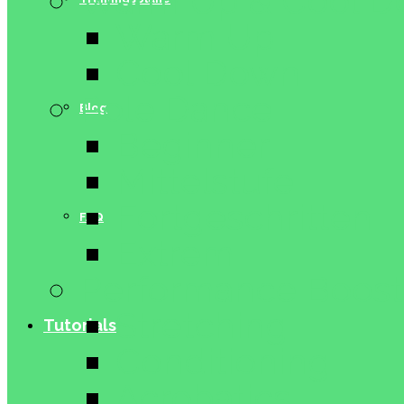
Warm Up & Cool 
Warm Up
Cool Down
Pole Dance
Blog
Beginner
Mittelstufe
Fortgeschritten
FAQ
Extrem
Performance Boost
Stretching
Tutorials
Conditioning
Acrobatics