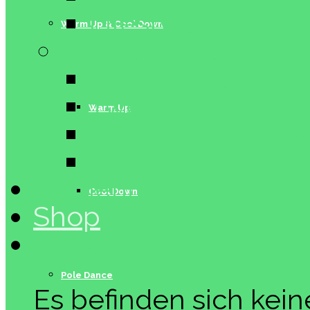
Lifestyle
Warm Up & Cool Down
Dance Moves
Pole Choreo
Twerk
Warm Up
Chair Dance & L
Floorwork
Trainerinnen
Cool Down
Shop
Warenkorb
0
Pole Dance
Es befinden sich kei