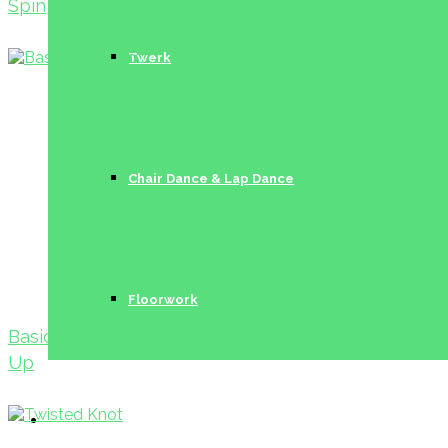
Spin
Twerk
Chair Dance & Lap Dance
Floorwork
Basic Warm
Up
Trainerinnen