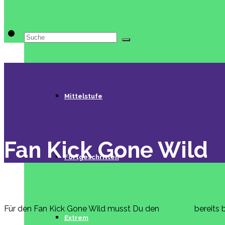
Suche
Beginner
nach:
Mittelstufe
Fan Kick Gone Wild
Fortgeschritten
Für den Fan Kick Gone Wild musst Du den
Fan Kick
bereits 
Extrem