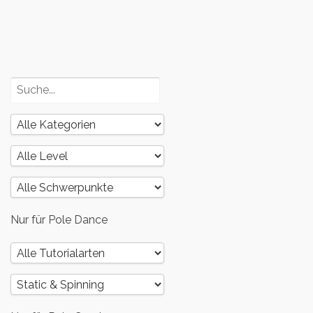
3
Poledance
und dein
Körper – Teil
2
Nur für Pole Dance