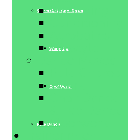
Stretching
Warm Up & Cool Down
Conditioning
Acrobatics
Lifestyle
Warm Up
Dance Moves
Pole Choreo
Twerk
Cool Down
Chair Dance
& Lap Dance
Floorwork
Pole Dance
Trainerinnen