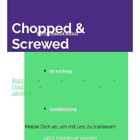
Chopped &
Performance Boost
Screwed
Stretching
Bootyclap
-
Klettern
-
Pole Sit
-
Chopsticks
-
Figurehead
-
Windmühle into Pole Sit
-
Baby
Jamilla
-
Basic Twerk
Conditioning
Melde Dich an, um mit uns zu trainieren!
Jetzt Polearizer werden