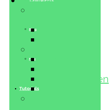
Tutorials
Warm Up &
Cool Down
Warm Up
Blog
Cool Down
Pole Dance
Beginner
FAQ
Mittelstufe
Fortgeschritten
Extrem
Tutorials
Performance
Boost