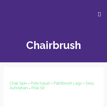
Chairbrush
Chair Spin
-
Pole Squat
-
Paintbrush Legs
-
Sexy
Aufstehen
-
Pole Sit