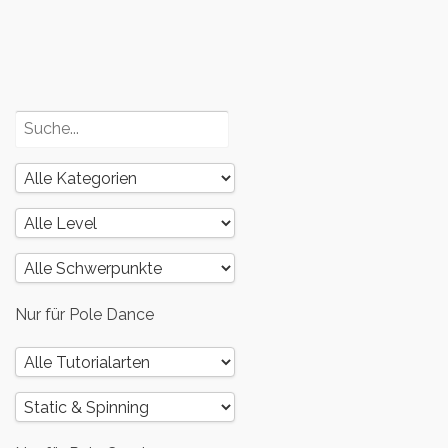
3
Poledance
und dein
Körper – Teil
2
Nur für Pole Dance