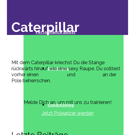
Caterpillar
Performance Boost
Mit dem Caterpillar kriechst Du die Stange
rückwärts hinauf wie eine sexy Raupe. Du solltest
Stretching
vorher einen
Basic Invert
und
Handstand
an der
Pole beherrschen.
Melde Dich an, um mit uns zu trainieren!
Conditioning
Jetzt Polearizer werden
Letzte Beiträge