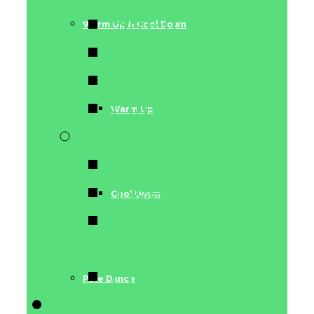
Stretching
Warm Up & Cool Down
Conditioning
Acrobatics
Lifestyle
Warm Up
Dance Moves
Pole Choreo
Twerk
Cool Down
Chair Dance
& Lap Dance
Floorwork
Pole Dance
Trainerinnen