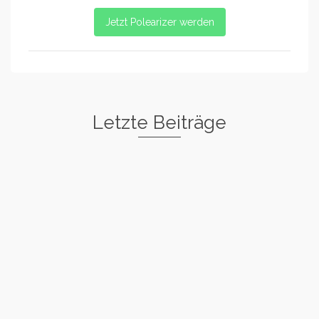
Jetzt Polearizer werden
Letzte Beiträge
Freestyle I
Rockstar
Spin
Basic Warm