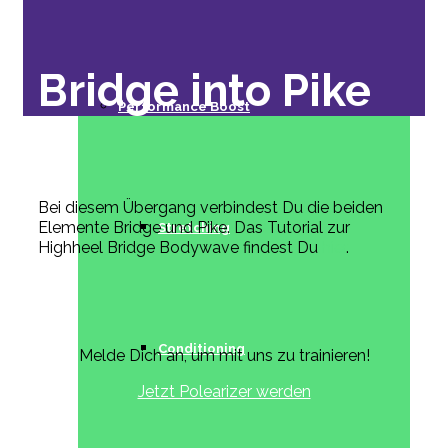
Bridge into Pike
Performance Boost
Bei diesem Übergang verbindest Du die beiden
Elemente Bridge und Pike. Das Tutorial zur
Stretching
Highheel Bridge Bodywave findest Du
hier
.
Conditioning
Melde Dich an, um mit uns zu trainieren!
Jetzt Polearizer werden