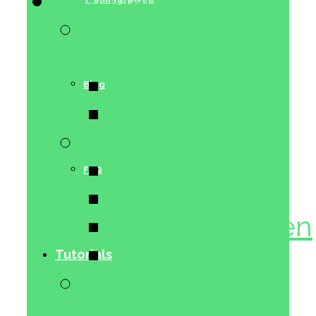
Tutorials
Warm Up &
Cool Down
Warm Up
Blog
Cool Down
Pole Dance
Beginner
FAQ
Mittelstufe
Fortgeschritten
Extrem
Tutorials
Performance
Boost