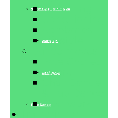
Stretching
Warm Up & Cool Down
Conditioning
Acrobatics
Lifestyle
Warm Up
Dance Moves
Pole Choreo
Twerk
Cool Down
Chair Dance
& Lap Dance
Floorwork
Pole Dance
Trainerinnen