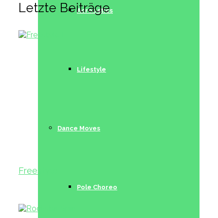
Letzte Beiträge
Acrobatics
Lifestyle
Dance Moves
Freestyle I
Pole Choreo