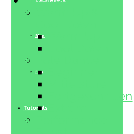
Tutorials
Warm Up &
Cool Down
Warm Up
Blog
Cool Down
Pole Dance
Beginner
FAQ
Mittelstufe
Fortgeschritten
Extrem
Tutorials
Performance
Boost