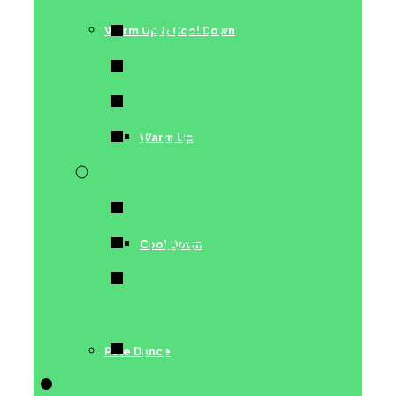
Stretching
Warm Up & Cool Down
Conditioning
Acrobatics
Lifestyle
Warm Up
Dance Moves
Pole Choreo
Twerk
Cool Down
Chair Dance
& Lap Dance
Floorwork
Pole Dance
Trainerinnen