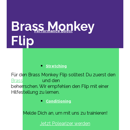
Brass Monkey
Performance Boost
Flip
Stretching
Für den Brass Monkey Flip solltest Du zuerst den
Brass Monkey
und den
Brass Monkey Mount
beherrschen. Wir empfehlen den Flip mit einer
Hilfestellung zu lernen.
Conditioning
Melde Dich an, um mit uns zu trainieren!
Jetzt Polearizer werden