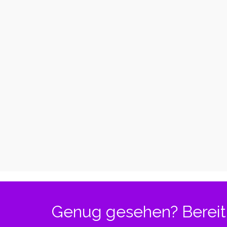
Twerk
Lying
Booty
Bootyclap
Isolati
Twerk in the
Sky Combo
Genug gesehen? Bereit 