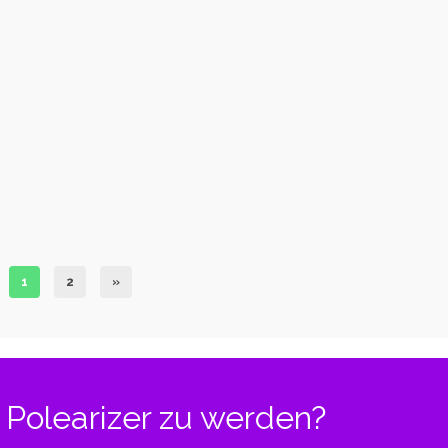
Twerk
Miley Twerk
ons
1
2
»
Polearizer zu werden?