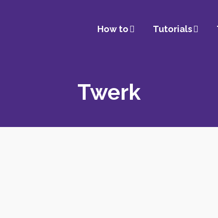
How to
Tutorials
Twerk
l
Leg Stomp
lit
Kneeling