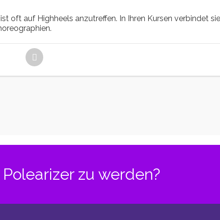
st oft auf Highheels anzutreffen. In Ihren Kursen verbindet si
horeographien.
Polearizer zu werden?