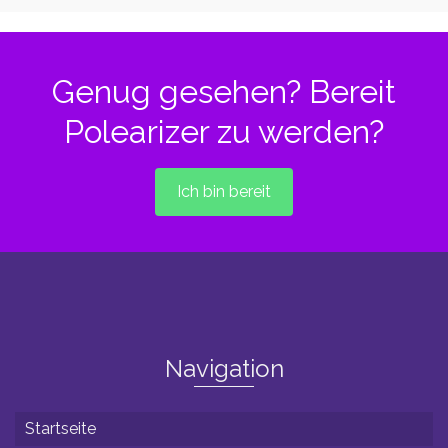
Produkt
weist
mehrere
Varianten
Genug gesehen? Bereit
auf.
Die
Polearizer zu werden?
Optionen
können
auf
der
Ich bin bereit
Produktseite
gewählt
werden
Navigation
Startseite