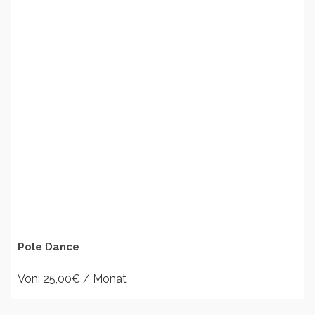
AUSFÜHRUNG
WÄHLEN
Pole Dance
Von:
25,00
€
/ Monat
Dieses