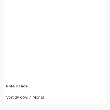
AUSFÜHRUNG
WÄHLEN
Pole Dance
Von:
25,00
€
/ Monat
Dieses