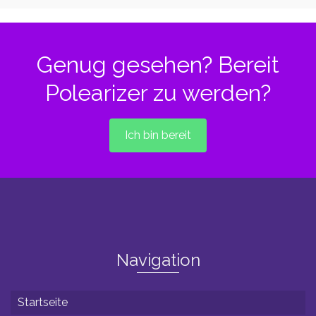
Produkt
weist
mehrere
Varianten
Genug gesehen? Bereit
auf.
Die
Polearizer zu werden?
Optionen
können
auf
der
Ich bin bereit
Produktseite
gewählt
werden
Navigation
Startseite