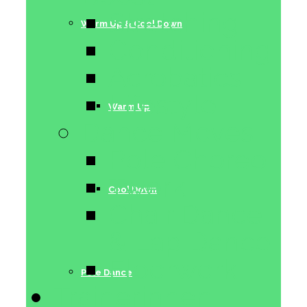
Stretching
Warm Up & Cool Down
Conditioning
Acrobatics
Lifestyle
Warm Up
Dance Moves
Pole Choreo
Twerk
Cool Down
Chair Dance
& Lap Dance
Floorwork
Pole Dance
Trainerinnen