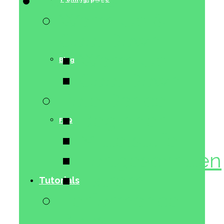
Tutorials
Warm Up &
Cool Down
Warm Up
Blog
Cool Down
Pole Dance
Beginner
FAQ
Mittelstufe
Fortgeschritten
Extrem
Tutorials
Performance
Boost