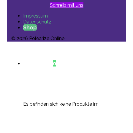
Schreib mit uns
Impressum
Datenschutz
Shop
AGB
© 2026 Polearize Online
Warenkorb
0
Es befinden sich keine Produkte im