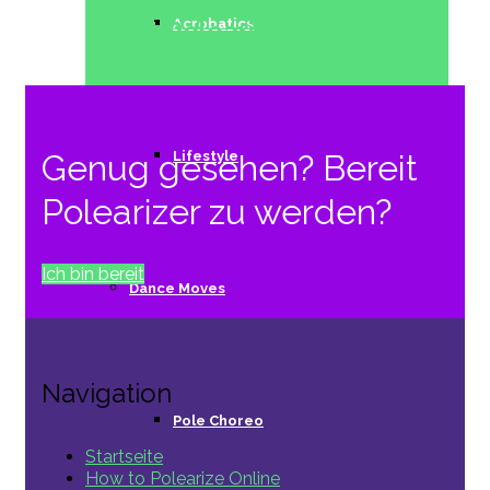
Jetzt Polearizer werden
Acrobatics
Lifestyle
Genug gesehen? Bereit
Polearizer zu werden?
Ich bin bereit
Dance Moves
Navigation
Pole Choreo
Startseite
How to Polearize Online