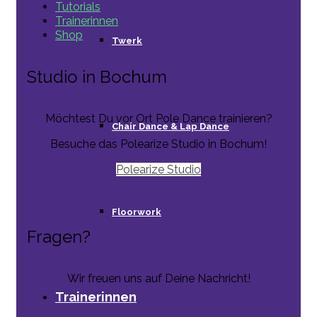
Tutorials
Trainerinnen
Shop
Twerk
Studio in Bochum
Möchtest Du vor Ort Pole Dance trainieren?
Chair Dance & Lap Dance
Besuche das Polearize Studio in Bochum!
Polearize Studio
Floorwork
Fragen?
Wir freuen uns auf Deine Nachricht!
Trainerinnen