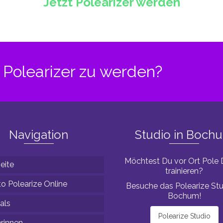
Jetzt Polearizer werden
Polearizer zu werden?
Navigation
Studio in Boch
Möchtest Du vor Ort Pole
eite
trainieren?
o Polearize Online
Besuche das Polearize Stu
Bochum!
als
Polearize Studio
erinnen